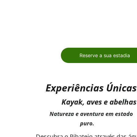
Reserve a sua estadia
Experiências Únicas
              Kayak, aves e abelhas
         Natureza e aventura em estado  
                             puro.
Descubra o Ribatejo através das águ