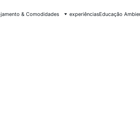
ojamento & Comodidades
experiências
Educação Ambien
Guia do Ribatej