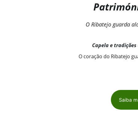
Patrimóni
O Ribatejo guarda ald
    Capela e tradiçõe
O coração do Ribatejo gu
Saiba m