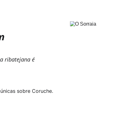
m
za ribatejana é 
s únicas sobre Coruche.