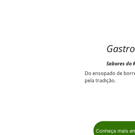
        
                  Sabo
Do ensopado de borre
pela tradição.
Conheça mais em