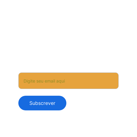
WhatsApp +351 912233077
✉️ a.apicultora@gmail.com
✉️ 
bforest.alojamento@gmail.com
Subscreva e seja o primeiro a receber novidades, 
ofertas especiais e experiências exclusivas.
O Seu Email
Subscrever
Política de Privacidad
      .  
e