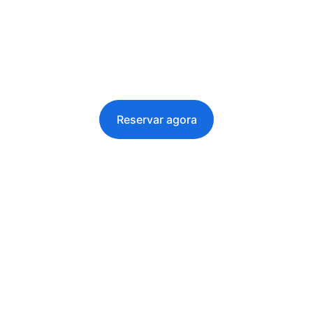
Casa da Floresta
Garanta já momentos únicos em 
acomodações confortáveis, rodeadas de 
natureza.
Reservar agora
✔ Piscina privativa
✔ Experiência de natureza autêntica
✔ Conforto e exclusividade
Entre em contato para mais informações
.
📍 Coruche, Ribatejo – Portugal
📞 +351 917284421