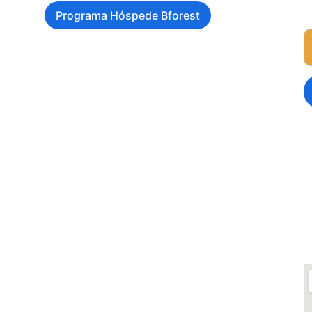
Programa Hóspede Bforest
O
Política de Privacidad
      .  
e
Termos e Condições
Livro de Reclamações Eletrónico
tejo, ideal para quem procura natureza, 
stamos em Coruche, Ribatejo — a 1h de Lisboa.
Open in Google Maps