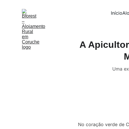
Início
Al
A Apiculto
M
Uma exp
No coração verde de Co