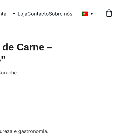
tal
Loja
Contacto
Sobre nós
 de Carne –
5"
Coruche.
ureza e gastronomia. 